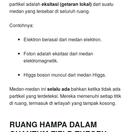
partikel adalah
eksitasi (getaran lokal)
dari suatu
medan yang tersebar di seluruh ruang.
Contohnya:
Elektron berasal dari medan elektron.
Foton adalah eksitasi dari medan
elektromagnetik.
Higgs boson muncul dari medan Higgs.
Medan-medan ini
selalu ada
bahkan ketika tidak ada
partikel yang terdeteksi. Mereka memenuhi setiap titik
di ruang, termasuk di wilayah yang tampak kosong.
RUANG HAMPA DALAM