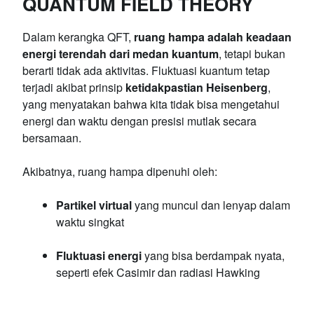
QUANTUM FIELD THEORY
Dalam kerangka QFT,
ruang hampa adalah keadaan
energi terendah dari medan kuantum
, tetapi bukan
berarti tidak ada aktivitas. Fluktuasi kuantum tetap
terjadi akibat prinsip
ketidakpastian Heisenberg
,
yang menyatakan bahwa kita tidak bisa mengetahui
energi dan waktu dengan presisi mutlak secara
bersamaan.
Akibatnya, ruang hampa dipenuhi oleh:
Partikel virtual
yang muncul dan lenyap dalam
waktu singkat
Fluktuasi energi
yang bisa berdampak nyata,
seperti efek Casimir dan radiasi Hawking