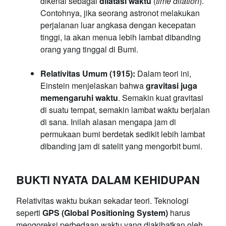
dikenal sebagai
dilatasi waktu
(
time dilation
).
Contohnya, jika seorang astronot melakukan
perjalanan luar angkasa dengan kecepatan
tinggi, ia akan menua lebih lambat dibanding
orang yang tinggal di Bumi.
Relativitas Umum (1915):
Dalam teori ini,
Einstein menjelaskan bahwa
gravitasi juga
memengaruhi waktu
. Semakin kuat gravitasi
di suatu tempat, semakin lambat waktu berjalan
di sana. Inilah alasan mengapa jam di
permukaan bumi berdetak sedikit lebih lambat
dibanding jam di satelit yang mengorbit bumi.
BUKTI NYATA DALAM KEHIDUPAN
Relativitas waktu bukan sekadar teori. Teknologi
seperti
GPS (Global Positioning System)
harus
mengoreksi perbedaan waktu yang diakibatkan oleh