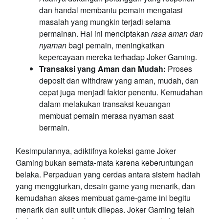
dan handal membantu pemain mengatasi
masalah yang mungkin terjadi selama
permainan. Hal ini menciptakan
rasa aman dan
nyaman
bagi pemain, meningkatkan
kepercayaan mereka terhadap Joker Gaming.
Transaksi yang Aman dan Mudah:
Proses
deposit dan withdraw yang aman, mudah, dan
cepat juga menjadi faktor penentu. Kemudahan
dalam melakukan transaksi keuangan
membuat pemain merasa nyaman saat
bermain.
Kesimpulannya, adiktifnya koleksi game Joker
Gaming bukan semata-mata karena keberuntungan
belaka. Perpaduan yang cerdas antara sistem hadiah
yang menggiurkan, desain game yang menarik, dan
kemudahan akses membuat game-game ini begitu
menarik dan sulit untuk dilepas. Joker Gaming telah