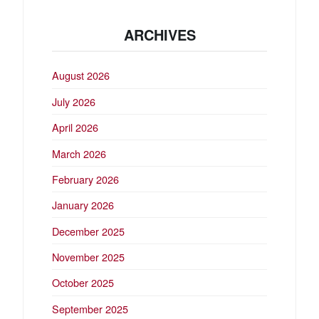
ARCHIVES
August 2026
July 2026
April 2026
March 2026
February 2026
January 2026
December 2025
November 2025
October 2025
September 2025