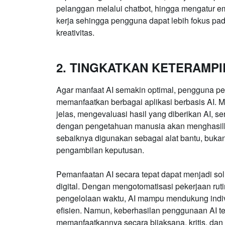
pelanggan melalui chatbot, hingga mengatur em
kerja sehingga pengguna dapat lebih fokus pad
kreativitas.
2. TINGKATKAN KETERAMP
Agar manfaat AI semakin optimal, pengguna pe
memanfaatkan berbagai aplikasi berbasis AI. 
jelas, mengevaluasi hasil yang diberikan AI,
dengan pengetahuan manusia akan menghasilkan
sebaiknya digunakan sebagai alat bantu, buka
pengambilan keputusan.
Pemanfaatan AI secara tepat dapat menjadi solu
digital. Dengan mengotomatisasi pekerjaan rut
pengelolaan waktu, AI mampu mendukung indi
efisien. Namun, keberhasilan penggunaan AI
memanfaatkannya secara bijaksana, kritis, dan