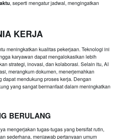
aktu
, seperti mengatur jadwal, mengingatkan
NIA KERJA
 meningkatkan kualitas pekerjaan. Teknologi ini
ingga karyawan dapat mengalokasikan lebih
strategi, inovasi, dan kolaborasi. Selain itu, AI
masi, merangkum dokumen, menerjemahkan
ng dapat mendukung proses kerja. Dengan
ukung yang sangat bermanfaat dalam meningkatkan
ANG BERULANG
 mengerjakan tugas-tugas yang bersifat rutin,
ran sederhana, menjawab pertanyaan umum