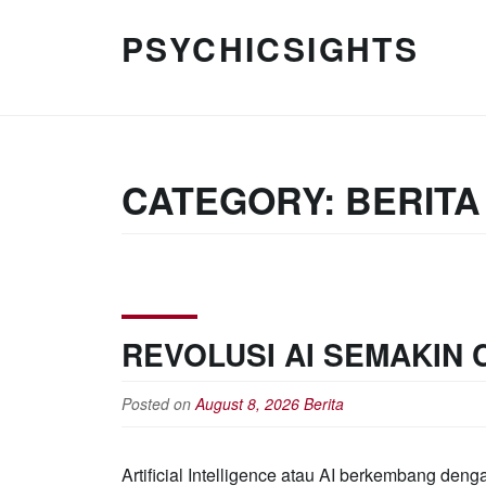
Skip
to
PSYCHICSIGHTS
content
CATEGORY:
BERITA
REVOLUSI AI SEMAKIN 
Posted on
August 8, 2026
Berita
Artificial Intelligence atau AI berkembang de