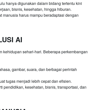
lu hanya digunakan dalam bidang tertentu kini
jaan, bisnis, kesehatan, hingga hiburan.
t manusia harus mampu beradaptasi dengan
USI AI
 kehidupan sehari-hari. Beberapa perkembangan
asa, gambar, suara, dan berbagai perintah
 tugas menjadi lebih cepat dan efisien.
ti pendidikan, kesehatan, bisnis, transportasi, dan