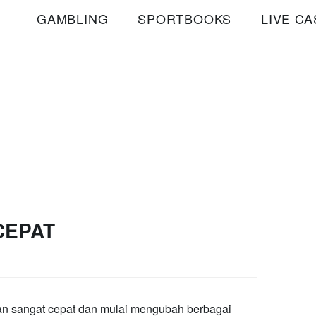
GAMBLING
SPORTBOOKS
LIVE CA
CEPAT
ngan sangat cepat dan mulai mengubah berbagai