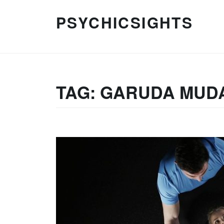
Skip
to
PSYCHICSIGHTS
content
TAG:
GARUDA MUD