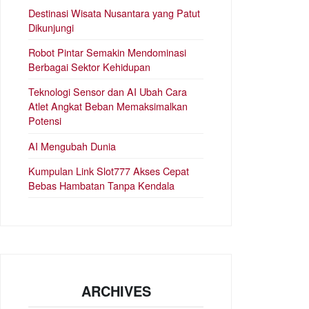
Destinasi Wisata Nusantara yang Patut
Dikunjungi
Robot Pintar Semakin Mendominasi
Berbagai Sektor Kehidupan
Teknologi Sensor dan AI Ubah Cara
Atlet Angkat Beban Memaksimalkan
Potensi
AI Mengubah Dunia
Kumpulan Link Slot777 Akses Cepat
Bebas Hambatan Tanpa Kendala
ARCHIVES