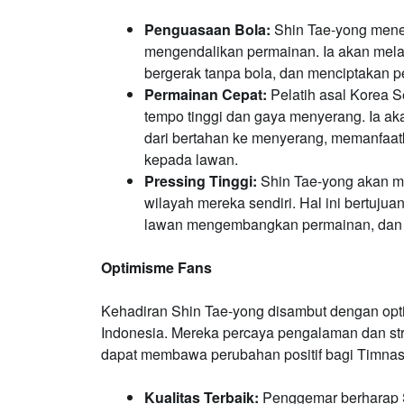
Penguasaan Bola:
Shin Tae-yong mene
mengendalikan permainan. Ia akan mela
bergerak tanpa bola, dan menciptakan p
Permainan Cepat:
Pelatih asal Korea 
tempo tinggi dan gaya menyerang. Ia ak
dari bertahan ke menyerang, memanfaa
kepada lawan.
Pressing Tinggi:
Shin Tae-yong akan me
wilayah mereka sendiri. Hal ini bertuj
lawan mengembangkan permainan, dan 
Optimisme Fans
Kehadiran Shin Tae-yong disambut dengan opti
Indonesia. Mereka percaya pengalaman dan strat
dapat membawa perubahan positif bagi Timnas
Kualitas Terbaik:
Penggemar berharap S