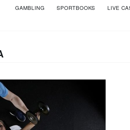
GAMBLING
SPORTBOOKS
LIVE CA
A