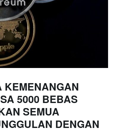
A KEMENANGAN
LSA 5000 BEBAS
NKAN SEMUA
UNGGULAN DENGAN