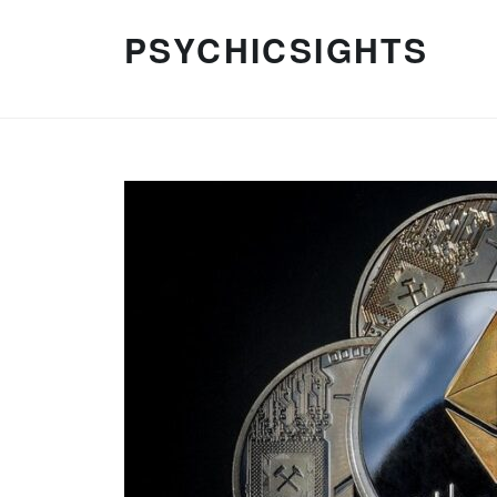
Skip
to
PSYCHICSIGHTS
content