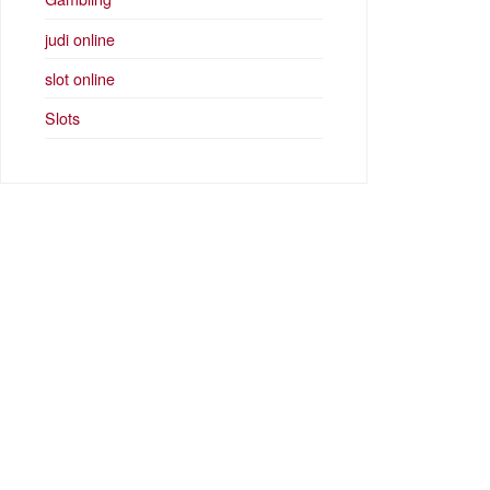
judi online
slot online
Slots