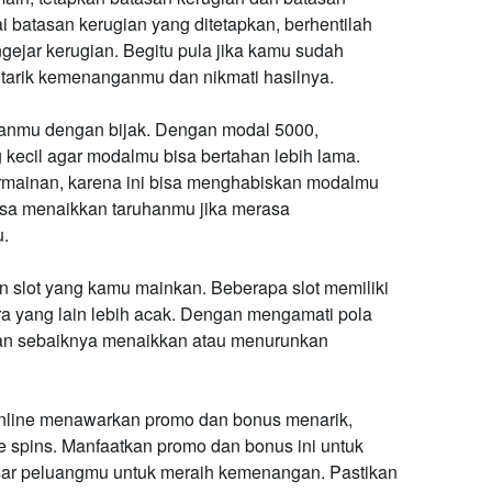
batasan kerugian yang ditetapkan, berhentilah
ejar kerugian. Begitu pula jika kamu sudah
tarik kemenanganmu dan nikmati hasilnya.
hanmu dengan bijak. Dengan modal 5000,
kecil agar modalmu bisa bertahan lebih lama.
permainan, karena ini bisa menghabiskan modalmu
isa menaikkan taruhanmu jika merasa
.
n slot yang kamu mainkan. Beberapa slot memiliki
a yang lain lebih acak. Dengan mengamati pola
an sebaiknya menaikkan atau menurunkan
online menawarkan promo dan bonus menarik,
ee spins. Manfaatkan promo dan bonus ini untuk
r peluangmu untuk meraih kemenangan. Pastikan