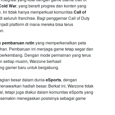
Cold War
, yang berarti progres dan konten yang
e. Ini tidak hanya memperkuat komunitas
Call of
 di seluruh franchise. Bagi penggemar Call of Duty
njadi platform di mana mereka bisa terus
an.
us
pembaruan rutin
yang memperkenalkan peta
ahan. Pembaruan ini menjaga game tetap segar dan
s berkembang. Dengan mode permainan yang terus
n setiap musim, Warzone berhasil
g gamer baru untuk bergabung.
agian besar dalam dunia
eSports
, dengan
enawarkan hadiah besar. Berkat ini, Warzone tidak
l, tetapi juga diakui dalam komunitas eSports yang
ts semakin menegaskan posisinya sebagai game