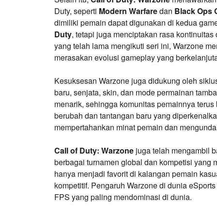
Duty, seperti
Modern Warfare
dan
Black Ops 
dimiliki pemain dapat digunakan di kedua gam
Duty
, tetapi juga menciptakan rasa kontinuitas
yang telah lama mengikuti seri ini, Warzone me
merasakan evolusi gameplay yang berkelanjut
Kesuksesan Warzone juga didukung oleh sikl
baru, senjata, skin, dan mode permainan tamb
menarik, sehingga komunitas pemainnya teru
berubah dan tantangan baru yang diperkenalka
mempertahankan minat pemain dan mengundan
Call of Duty: Warzone
juga telah mengambil b
berbagai turnamen global dan kompetisi yang m
hanya menjadi favorit di kalangan pemain kasua
kompetitif. Pengaruh Warzone di dunia eSpor
FPS yang paling mendominasi di dunia.