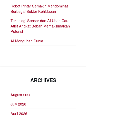
Robot Pintar Semakin Mendominasi
Berbagai Sektor Kehidupan
Teknologi Sensor dan AI Ubah Cara
Atlet Angkat Beban Memaksimalkan
Potensi
AI Mengubah Dunia
ARCHIVES
August 2026
July 2026
April 2026