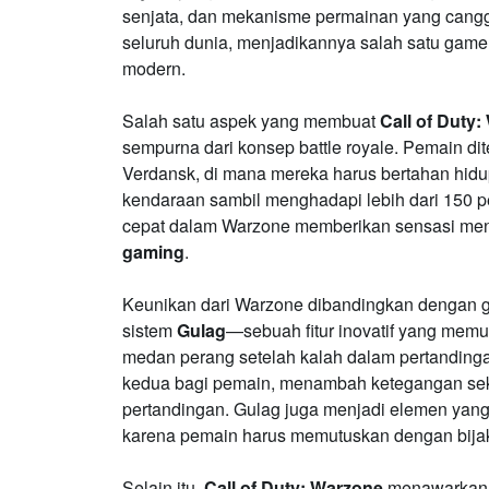
senjata, dan mekanisme permainan yang canggi
seluruh dunia, menjadikannya salah satu gam
modern.
Salah satu aspek yang membuat
Call of Duty
sempurna dari konsep battle royale. Pemain d
Verdansk, di mana mereka harus bertahan hidu
kendaraan sambil menghadapi lebih dari 150 pe
cepat dalam Warzone memberikan sensasi m
gaming
.
Keunikan dari Warzone dibandingkan dengan g
sistem
Gulag
—sebuah fitur inovatif yang me
medan perang setelah kalah dalam pertandinga
kedua bagi pemain, menambah ketegangan seka
pertandingan. Gulag juga menjadi elemen yan
karena pemain harus memutuskan dengan bijak
Selain itu,
Call of Duty: Warzone
menawarkan i