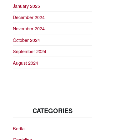
January 2025
December 2024
November 2024
October 2024
September 2024
August 2024
CATEGORIES
Berita
Gambling