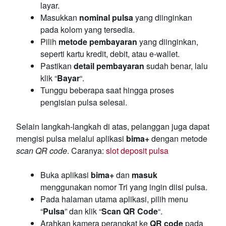
layar.
Masukkan
nominal pulsa
yang diinginkan
pada kolom yang tersedia.
Pilih
metode pembayaran
yang diinginkan,
seperti kartu kredit, debit, atau e-wallet.
Pastikan
detail pembayaran
sudah benar, lalu
klik “
Bayar
“.
Tunggu beberapa saat hingga proses
pengisian pulsa selesai.
Selain langkah-langkah di atas, pelanggan juga dapat
mengisi pulsa melalui aplikasi
bima+
dengan metode
scan QR code
. Caranya:
slot deposit pulsa
Buka aplikasi
bima+
dan
masuk
menggunakan nomor Tri yang ingin diisi pulsa.
Pada halaman utama aplikasi, pilih menu
“
Pulsa
” dan klik “
Scan QR Code
“.
Arahkan kamera perangkat ke
QR code
pada