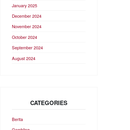
January 2025
December 2024
November 2024
October 2024
September 2024
August 2024
CATEGORIES
Berita
Gambling