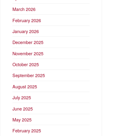
March 2026
February 2026
January 2026
December 2025
November 2025
October 2025
September 2025
August 2025
July 2025
June 2025
May 2025
February 2025