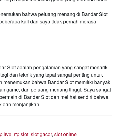
.
menemukan bahwa peluang menang di Bandar Slot
 beberapa kali dan saya tidak pernah merasa
ar Slot adalah pengalaman yang sangat menarik
tegi dan teknik yang tepat sangat penting untuk
ah menemukan bahwa Bandar Slot memiliki banyak
ihan game, dan peluang menang tinggi. Saya sangat
rmain di Bandar Slot dan melihat sendiri bahwa
k dan menjanjikan.
tp live
,
rtp slot
,
slot gacor
,
slot online