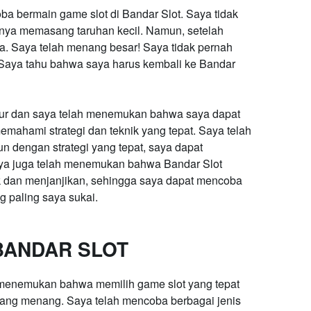
ba bermain game slot di Bandar Slot. Saya tidak
anya memasang taruhan kecil. Namun, setelah
a. Saya telah menang besar! Saya tidak pernah
Saya tahu bahwa saya harus kembali ke Bandar
atur dan saya telah menemukan bahwa saya dapat
ahami strategi dan teknik yang tepat. Saya telah
n dengan strategi yang tepat, saya dapat
ya juga telah menemukan bahwa Bandar Slot
ik dan menjanjikan, sehingga saya dapat mencoba
paling saya sukai.
 BANDAR SLOT
 menemukan bahwa memilih game slot yang tepat
uang menang. Saya telah mencoba berbagai jenis