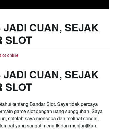
 JADI CUAN, SEJAK
R SLOT
slot online
 JADI CUAN, SEJAK
R SLOT
tahui tentang Bandar Slot. Saya tidak percaya
ermain game slot dengan uang sungguhan. Saya
mun, setelah saya mencoba dan melihat sendiri,
 tempat yang sangat menarik dan menjanjikan.