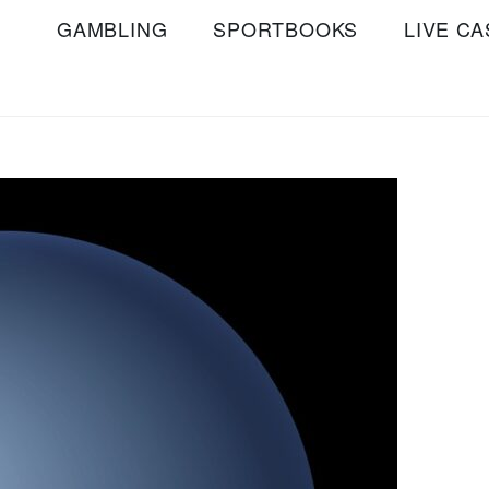
GAMBLING
SPORTBOOKS
LIVE CA