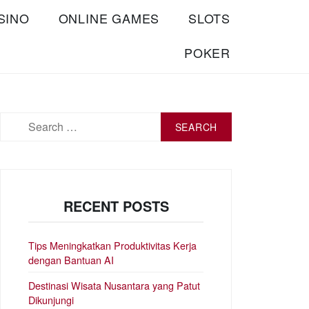
SINO
ONLINE GAMES
SLOTS
POKER
Search
for:
RECENT POSTS
Tips Meningkatkan Produktivitas Kerja
dengan Bantuan AI
Destinasi Wisata Nusantara yang Patut
Dikunjungi