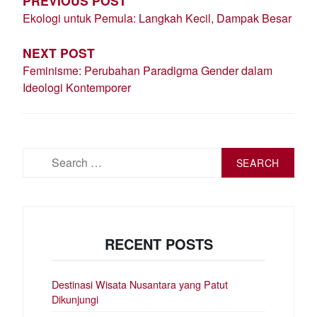
PREVIOUS POST
Ekologi untuk Pemula: Langkah Kecil, Dampak Besar
NEXT POST
Feminisme: Perubahan Paradigma Gender dalam
Ideologi Kontemporer
Search
for:
RECENT POSTS
Destinasi Wisata Nusantara yang Patut
Dikunjungi