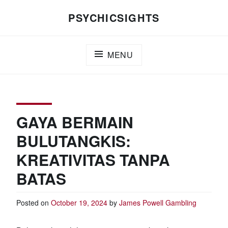
Skip
PSYCHICSIGHTS
to
content
MENU
GAYA BERMAIN
BULUTANGKIS:
KREATIVITAS TANPA
BATAS
Posted on
October 19, 2024
by
James Powell
Gambling