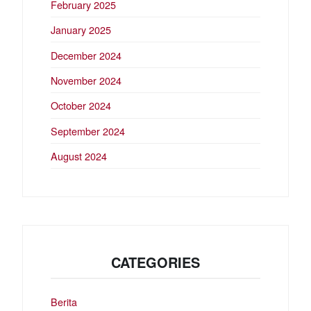
February 2025
January 2025
December 2024
November 2024
October 2024
September 2024
August 2024
CATEGORIES
Berita