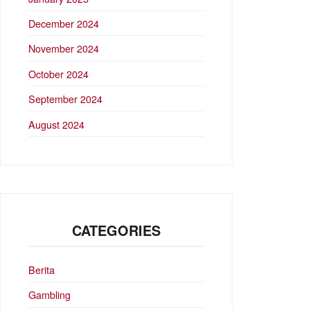
December 2024
November 2024
October 2024
September 2024
August 2024
CATEGORIES
Berita
Gambling