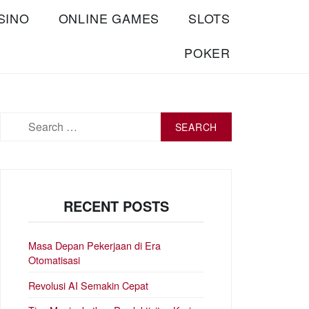
SINO
ONLINE GAMES
SLOTS
POKER
Search
for:
RECENT POSTS
Masa Depan Pekerjaan di Era
Otomatisasi
Revolusi AI Semakin Cepat