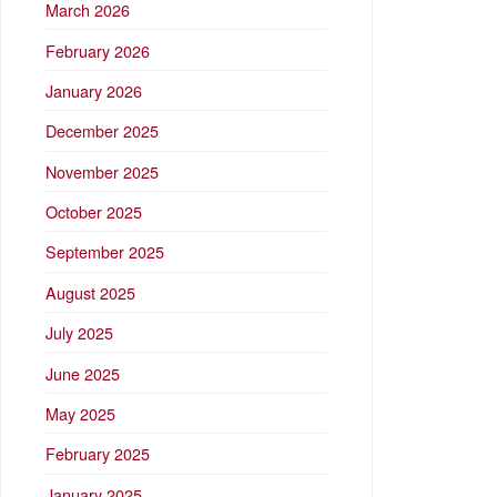
March 2026
February 2026
January 2026
December 2025
November 2025
October 2025
September 2025
August 2025
July 2025
June 2025
May 2025
February 2025
January 2025