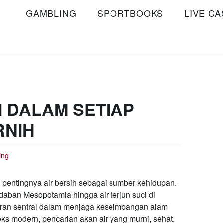
GAMBLING
SPORTBOOKS
LIVE CA
 DALAM SETIAP
RNIH
ing
pentingnya air bersih sebagai sumber kehidupan.
aban Mesopotamia hingga air terjun suci di
eran sentral dalam menjaga keseimbangan alam
s modern, pencarian akan air yang murni, sehat,