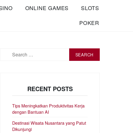
SINO
ONLINE GAMES
SLOTS
POKER
Search
for:
RECENT POSTS
Tips Meningkatkan Produktivitas Kerja
dengan Bantuan AI
Destinasi Wisata Nusantara yang Patut
Dikunjungi