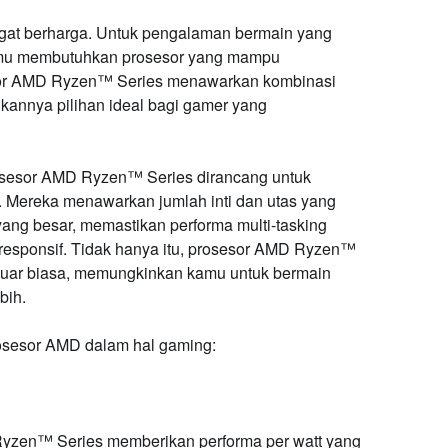
angat berharga. Untuk pengalaman bermain yang
mu membutuhkan prosesor yang mampu
esor AMD Ryzen™ Series menawarkan kombinasi
ikannya pilihan ideal bagi gamer yang
 prosesor AMD Ryzen™ Series dirancang untuk
 Mereka menawarkan jumlah inti dan utas yang
yang besar, memastikan performa multi-tasking
esponsif. Tidak hanya itu, prosesor AMD Ryzen™
 luar biasa, memungkinkan kamu untuk bermain
bih.
osesor AMD dalam hal gaming:
Ryzen™ Series memberikan performa per watt yang