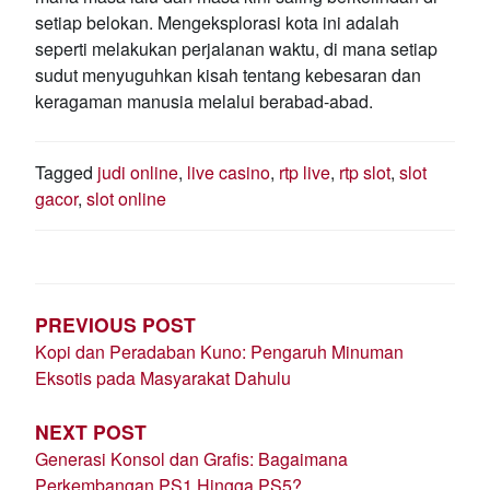
setiap belokan. Mengeksplorasi kota ini adalah
seperti melakukan perjalanan waktu, di mana setiap
sudut menyuguhkan kisah tentang kebesaran dan
keragaman manusia melalui berabad-abad.
Tagged
judi online
,
live casino
,
rtp live
,
rtp slot
,
slot
gacor
,
slot online
POST
NAVIGATION
PREVIOUS POST
Kopi dan Peradaban Kuno: Pengaruh Minuman
Eksotis pada Masyarakat Dahulu
NEXT POST
Generasi Konsol dan Grafis: Bagaimana
Perkembangan PS1 Hingga PS5?