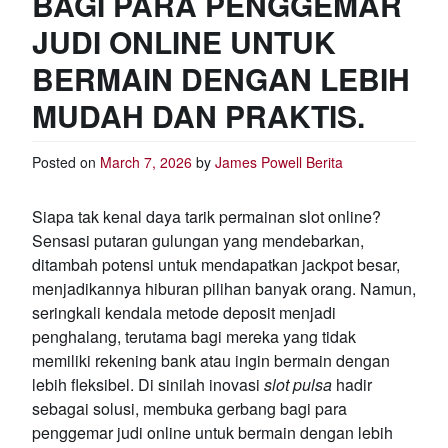
BAGI PARA PENGGEMAR
JUDI ONLINE UNTUK
BERMAIN DENGAN LEBIH
MUDAH DAN PRAKTIS.
Posted on
March 7, 2026
by
James Powell
Berita
Siapa tak kenal daya tarik permainan slot online?
Sensasi putaran gulungan yang mendebarkan,
ditambah potensi untuk mendapatkan jackpot besar,
menjadikannya hiburan pilihan banyak orang. Namun,
seringkali kendala metode deposit menjadi
penghalang, terutama bagi mereka yang tidak
memiliki rekening bank atau ingin bermain dengan
lebih fleksibel. Di sinilah inovasi
slot pulsa
hadir
sebagai solusi, membuka gerbang bagi para
penggemar judi online untuk bermain dengan lebih