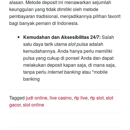
alasan. Metode deposit ini menawarkan sejumlah
keunggulan yang tidak dimiliki oleh metode
pembayaran tradisional, menjadikannya pilihan favorit
bagi banyak pemain di Indonesia.
Kemudahan dan Aksesibilitas 24/7:
Salah
satu daya tarik utama
slot pulsa
adalah
kemudahannya. Anda hanya perlu memiliki
pulsa yang cukup di ponsel Anda dan dapat
melakukan deposit kapan saja, di mana saja,
tanpa perlu
internet banking
atau *mobile
banking
Tagged
judi online
,
live casino
,
rtp live
,
rtp slot
,
slot
gacor
,
slot online
POST
NAVIGATION