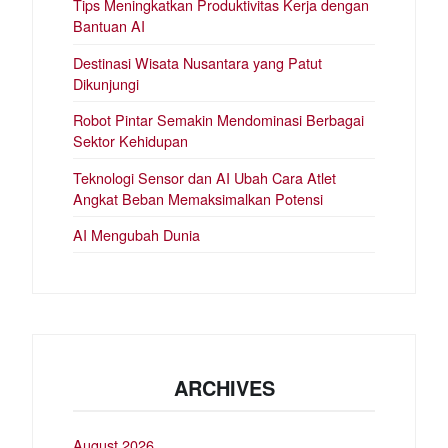
Tips Meningkatkan Produktivitas Kerja dengan
Bantuan AI
Destinasi Wisata Nusantara yang Patut
Dikunjungi
Robot Pintar Semakin Mendominasi Berbagai
Sektor Kehidupan
Teknologi Sensor dan AI Ubah Cara Atlet
Angkat Beban Memaksimalkan Potensi
AI Mengubah Dunia
ARCHIVES
August 2026