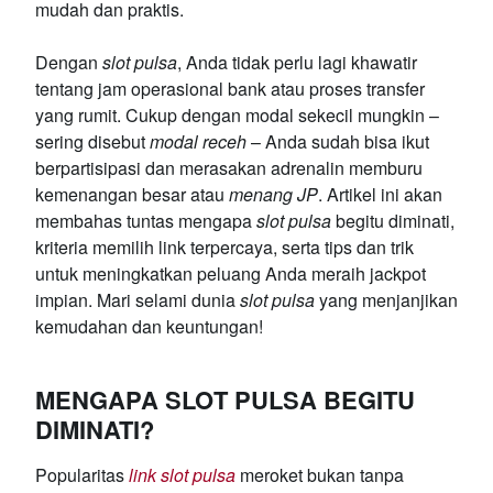
mudah dan praktis.
Dengan
slot pulsa
, Anda tidak perlu lagi khawatir
tentang jam operasional bank atau proses transfer
yang rumit. Cukup dengan modal sekecil mungkin –
sering disebut
modal receh
– Anda sudah bisa ikut
berpartisipasi dan merasakan adrenalin memburu
kemenangan besar atau
menang JP
. Artikel ini akan
membahas tuntas mengapa
slot pulsa
begitu diminati,
kriteria memilih link terpercaya, serta tips dan trik
untuk meningkatkan peluang Anda meraih jackpot
impian. Mari selami dunia
slot pulsa
yang menjanjikan
kemudahan dan keuntungan!
MENGAPA SLOT PULSA BEGITU
DIMINATI?
Popularitas
link slot pulsa
meroket bukan tanpa