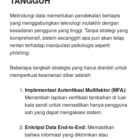
TANGGUH
Melindungi data memerlukan pendekatan berlapis
yang menggabungkan teknologi mutakhir dengan
kesadaran pengguna yang tinggi. Tanpa strategi yang
komprehensif, sistem secanggih apa pun akan tetap
rentan terhadap manipulasi psikologis seperti
phishing
.
Beberapa langkah strategis yang harus diambil untuk
memperkuat keamanan siber adalah:
Implementasi Autentikasi Multifaktor (MFA):
Menambah lapisan verifikasi tambahan di luar
kata sandi untuk memastikan hanya pengguna
sah yang dapat mengakses sistem.
Enkripsi Data End-to-End:
Memastikan
bahwa informasi yang dikirimkan atau