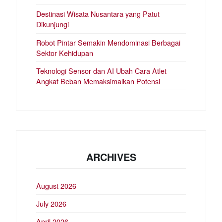
Destinasi Wisata Nusantara yang Patut
Dikunjungi
Robot Pintar Semakin Mendominasi Berbagai
Sektor Kehidupan
Teknologi Sensor dan AI Ubah Cara Atlet
Angkat Beban Memaksimalkan Potensi
ARCHIVES
August 2026
July 2026
April 2026