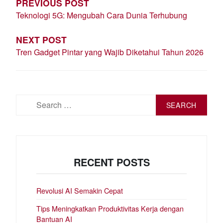
PREVIOUS POST
Teknologi 5G: Mengubah Cara Dunia Terhubung
NEXT POST
Tren Gadget Pintar yang Wajib Diketahui Tahun 2026
Search
for:
RECENT POSTS
Revolusi AI Semakin Cepat
Tips Meningkatkan Produktivitas Kerja dengan
Bantuan AI