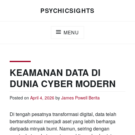
Skip
PSYCHICSIGHTS
to
content
MENU
KEAMANAN DATA DI
DUNIA CYBER MODERN
Posted on
April 4, 2026
by
James Powell
Berita
Di tengah pesatnya transformasi digital, data telah
bertransformasi menjadi aset yang lebih berharga
daripada minyak bumi. Namun, seiring dengan