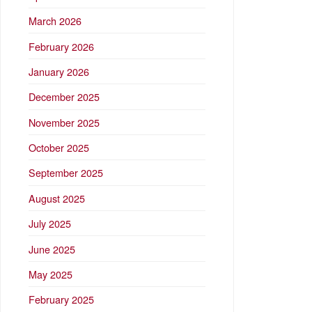
March 2026
February 2026
January 2026
December 2025
November 2025
October 2025
September 2025
August 2025
July 2025
June 2025
May 2025
February 2025