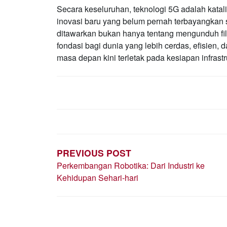
Secara keseluruhan, teknologi 5G adalah katal
inovasi baru yang belum pernah terbayangkan 
ditawarkan bukan hanya tentang mengunduh fi
fondasi bagi dunia yang lebih cerdas, efisien, 
masa depan kini terletak pada kesiapan infrastr
POST
NAVIGATION
PREVIOUS POST
Perkembangan Robotika: Dari Industri ke
Kehidupan Sehari-hari