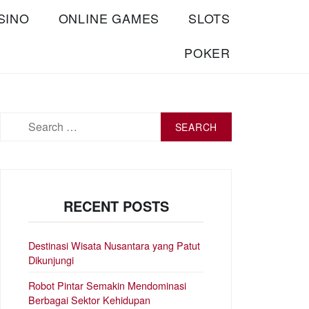
SINO
ONLINE GAMES
SLOTS
POKER
Search
for:
RECENT POSTS
Destinasi Wisata Nusantara yang Patut
Dikunjungi
Robot Pintar Semakin Mendominasi
Berbagai Sektor Kehidupan