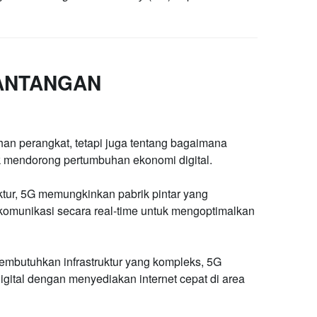
TANTANGAN
an perangkat, tetapi juga tentang bagaimana
uk mendorong pertumbuhan ekonomi digital.
ktur, 5G memungkinkan pabrik pintar yang
komunikasi secara real-time untuk mengoptimalkan
mbutuhkan infrastruktur yang kompleks, 5G
gital dengan menyediakan internet cepat di area