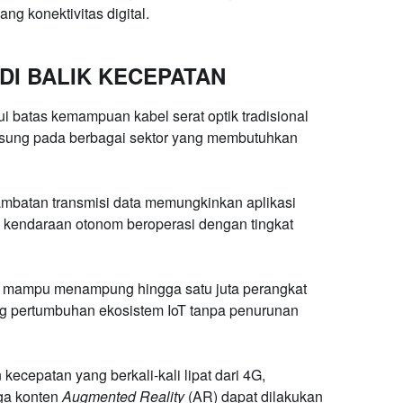
g konektivitas digital.
DI BALIK KECEPATAN
 batas kemampuan kabel serat optik tradisional
gsung pada berbagai sektor yang membutuhkan
batan transmisi data memungkinkan aplikasi
an kendaraan otonom beroperasi dengan tingkat
 mampu menampung hingga satu juta perangkat
ng pertumbuhan ekosistem IoT tanpa penurunan
ecepatan yang berkali-kali lipat dari 4G,
ga konten
Augmented Reality
(AR) dapat dilakukan