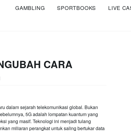
GAMBLING
SPORTBOOKS
LIVE CA
ENGUBAH CARA
G
aru dalam sejarah telekomunikasi global. Bukan
 sebelumnya, 5G adalah lompatan kuantum yang
si yang masif. Teknologi ini menjadi tulang
an miliaran perangkat untuk saling bertukar data